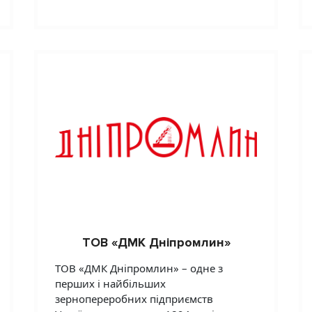
ТОВ «ДМК Дніпромлин»
ТОВ «ДМК Дніпромлин» – одне з
перших і найбільших
зернопереробних підприємств