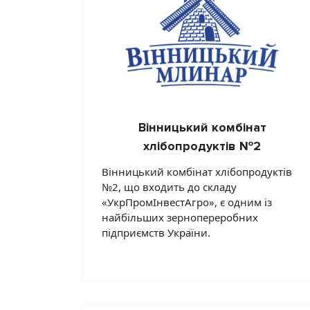
Вінницький комбінат
хлібопродуктів №2
Вінницький комбінат хлібопродуктів
№2, що входить до складу
«УкрПромІнвестАгро», є одним із
найбільших зернопереробних
підприємств України.