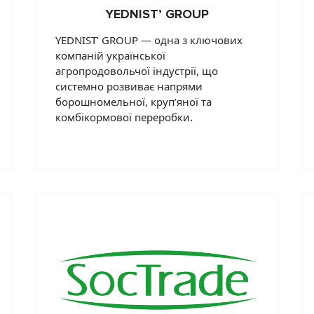
YEDNIST’ GROUP
YEDNIST’ GROUP — одна з ключових
компаній української
агропродовольчої індустрії, що
системно розвиває напрями
борошномельної, круп’яної та
комбікормової переробки.