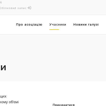
16
Обліковий запис
Про асоціацію
Учасники
Новини галузі
ки
 цих
ному об’ємі
Приєднатися