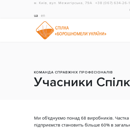
м. Київ, вул. Межигірська, 79А
+38 (067) 634-26-
ua
en
КОМАНДА СПРАВЖНІХ ПРОФЕСІОНАЛІВ
Учасники Спіл
Ми об'єднуємо понад 68 виробників. Частка
підприємств становить більше 60% в загаль