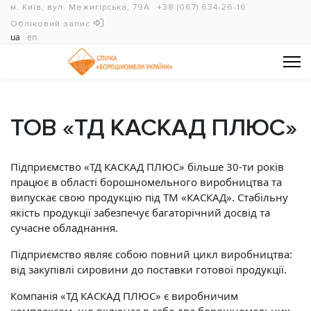
м. Київ, вул. Межигірська, 79А
+38 (067) 634-26-16
Обліковий запис
ua
en
ТОВ «ТД КАСКАД ПЛЮС»
Підприємство «ТД КАСКАД ПЛЮС» більше 30-ти років
працює в області борошномельного виробництва та
випускає свою продукцію під ТМ «КАСКАД». Стабільну
якість продукції забезпечує багаторічний досвід та
сучасне обладнання.
Підприємство являє собою повний цикл виробництва:
від закупівлі сировини до поставки готової продукції.
Компанія «ТД КАСКАД ПЛЮС» є виробничим