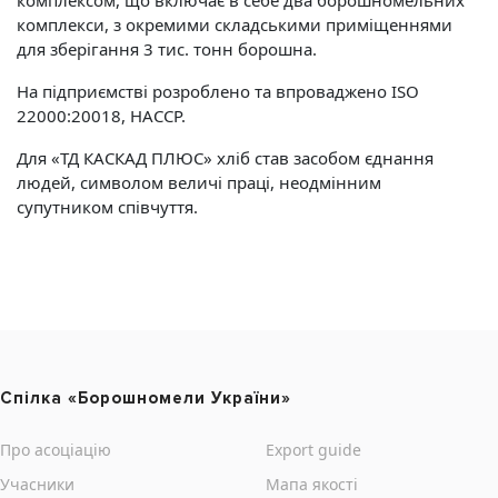
комплексом, що включає в себе два борошномельних
комплекси, з окремими складськими приміщеннями
для зберігання 3 тис. тонн борошна.
На підприємстві розроблено та впроваджено ISO
22000:20018, HACCP.
Для «ТД КАСКАД ПЛЮС» хліб став засобом єднання
людей, символом величі праці, неодмінним
супутником співчуття.
Cпілка «Борошномели України»
Про асоціацію
Export guide
Учасники
Мапа якості