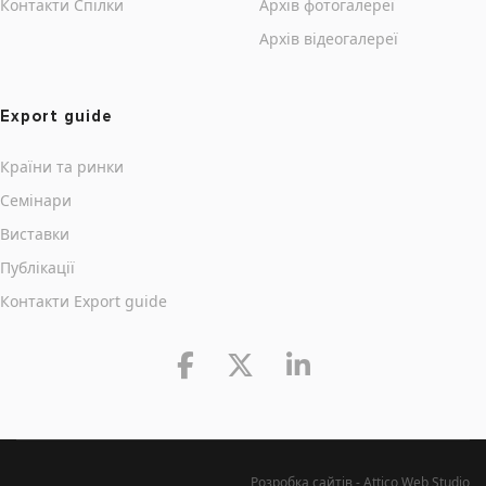
Контакти Cпілки
Архів фотогалереї
Архів відеогалереї
Export guide
Країни та ринки
Семінари
Виставки
Публікації
Контакти Export guide
Розробка сайтів - Attico Web Studio