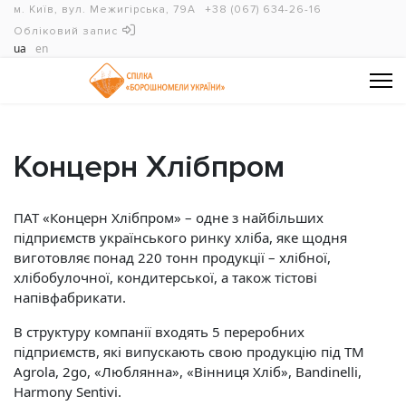
м. Київ, вул. Межигірська, 79А
+38 (067) 634-26-16
Обліковий запис
ua
en
Концерн Хлібпром
ПАТ «Концерн Хлібпром» – одне з найбільших
підприємств українського ринку хліба, яке щодня
виготовляє понад 220 тонн продукції – хлібної,
хлібобулочної, кондитерської, а також тістові
напівфабрикати.
В структуру компанії входять 5 переробних
підприємств, які випускають свою продукцію під ТМ
Agrola, 2go, «Люблянна», «Вінниця Хліб», Bandinelli,
Harmony Sentivi.