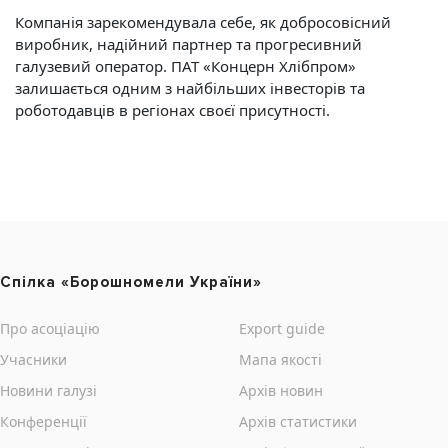
Компанія зарекомендувала себе, як добросовісний
виробник, надійний партнер та прогресивний
галузевий оператор. ПАТ «Концерн Хлібпром»
залишається одним з найбільших інвесторів та
роботодавців в регіонах своєї присутності.
Cпілка «Борошномели України»
Про асоціацію
Export guide
Учасники
Мапа якості
Новини галузі
Архів новин
Конференції
Архів статистики