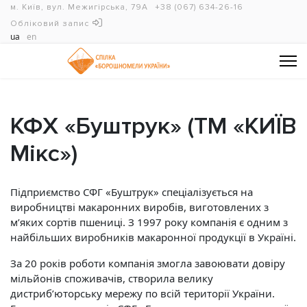
м. Київ, вул. Межигірська, 79А
+38 (067) 634-26-16
Обліковий запис
ua
en
КФХ «Буштрук» (ТМ «КИЇВ
Мікс»)
Підприємство СФГ «Буштрук» спеціалізується на
виробництві макаронних виробів, виготовлених з
м’яких сортів пшениці. З 1997 року компанія є одним з
найбільших виробників макаронної продукції в Україні.
За 20 років роботи компанія змогла завоювати довіру
мільйонів споживачів, створила велику
дистриб’юторську мережу по всій території України.