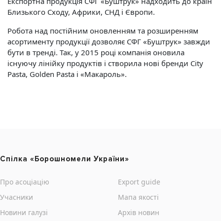
Експортна продукція СФГ «Буштрук» надходить до країн
Близького Сходу, Африки, СНД і Європи.
Робота над постійним оновленням та розширенням
асортименту продукції дозволяє СФГ «Буштрук» завжди
бути в тренді. Так, у 2015 році компанія оновила
існуючу лінійку продуктів і створила нові бренди Сity
Pasta, Golden Pasta і «Макароль».
Cпілка «Борошномели України»
Про асоціацію
Export guide
Учасники
Мапа якості
Новини галузі
Архів новин