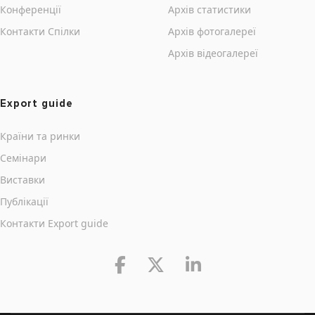
Конференції
Архів статистики
Контакти Cпілки
Архів фотогалереї
Архів відеогалереї
Export guide
Країни та ринки
Семінари
Виставки
Публікації
Контакти Export guide