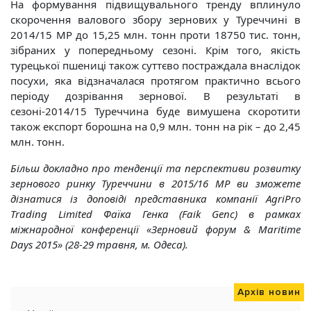
На формування підвищувального тренду вплинуло
скорочення валового збору зернових у Туреччині в
2014/15 МР до 15,25 млн. тонн проти 18750 тис. тонн,
зібраних у попередньому сезоні. Крім того, якість
турецької пшениці також суттєво постраждала внаслідок
посухи, яка відзначалася протягом практично всього
періоду дозрівання зернової. В результаті в
сезоні-2014/15 Туреччина буде вимушена скоротити
також експорт борошна на 0,9 млн. тонн на рік – до 2,45
млн. тонн.
Більш докладно про тенденції та перспективи розвитку
зернового ринку Туреччини в 2015/16 МР ви зможете
дізнатися із доповіді представника компанії AgriPro
Trading Limited Фаїка Генка (Faik Genc) в рамках
міжнародної конференції «Зерновий форум & Maritime
Days 2015» (28-29 травня, м. Одеса).
Архів новин