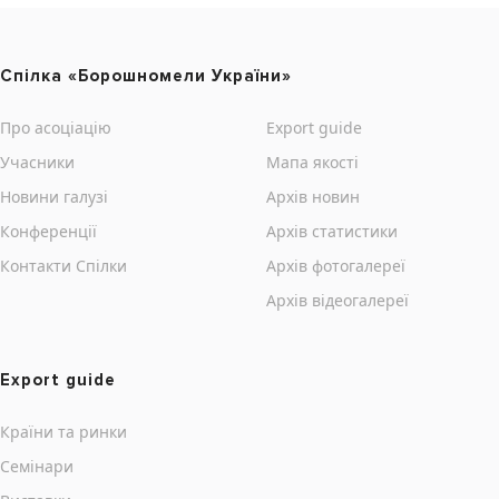
Cпілка «Борошномели України»
Про асоціацію
Export guide
Учасники
Мапа якості
Новини галузі
Архів новин
Конференції
Архів статистики
Контакти Cпілки
Архів фотогалереї
Архів відеогалереї
Export guide
Країни та ринки
Семінари