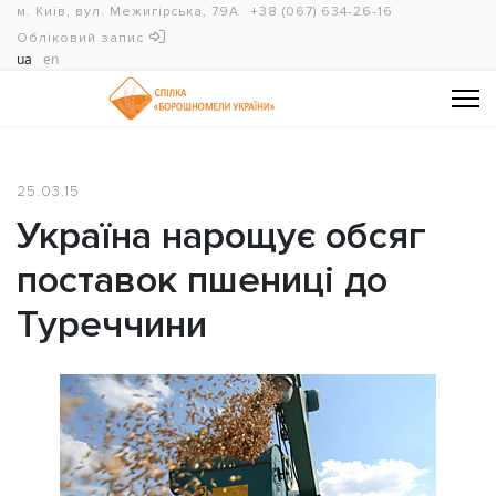
м. Київ, вул. Межигірська, 79А
+38 (067) 634-26-16
Обліковий запис
ua
en
25.03.15
Україна нарощує обсяг
поставок пшениці до
Туреччини