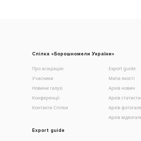
Cпілка «Борошномели України»
Про асоціацію
Export guide
Учасники
Мапа якості
Новини галузі
Архів новин
Конференції
Архів статист
Контакти Cпілки
Архів фотогале
Архів відеогал
Export guide