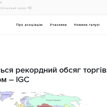
16
Обліковий запис
Про асоціацію
Учасники
Новини галузі
ться рекордний обсяг торгів
м – IGC