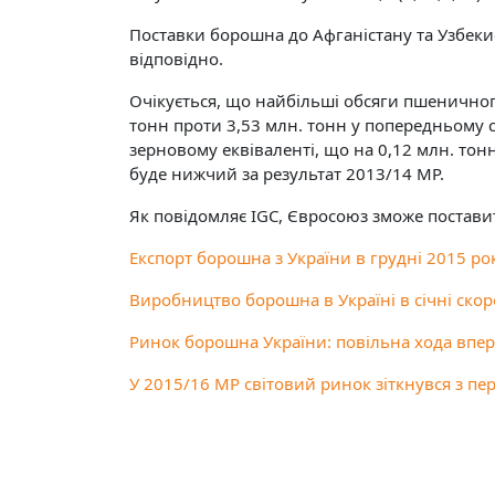
Поставки борошна до Афганістану та Узбекис
відповідно.
Очікується, що найбільші обсяги пшеничног
тонн проти 3,53 млн. тонн у попередньому се
зерновому еквіваленті, що на 0,12 млн. тон
буде нижчий за результат 2013/14 МР.
Як повідомляє IGC, Євросоюз зможе поставити
Експорт борошна з України в грудні 2015 ро
Виробництво борошна в Україні в січні скор
Ринок борошна України: повільна хода впе
У 2015/16 МР світовий ринок зіткнувся з п