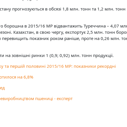
тану прогнозуються в обсязі 1,8 млн. тонн та 1,2 млн. тонн
о борошна в 2015/16 МР відвантажить Туреччина – 4,07 мл
зоні. Казахстан, в свою чергу, експортує 2,5 млн. тонн бор
н перевищить показник роком раніше, проте на 0,26 млн. т
 на зовнішні ринки 1 (0,9; 0,92) млн. тонн продукції.
ку та першій половині 2015/16 МР: показники рекордні
отилося на 6,8%
ред
еревиробництвом пшениці - експерт