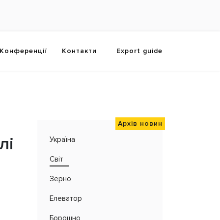
Конференції
Контакти
Export guide
Архів новин
лі
Україна
Світ
Зерно
Елеватор
Борошно