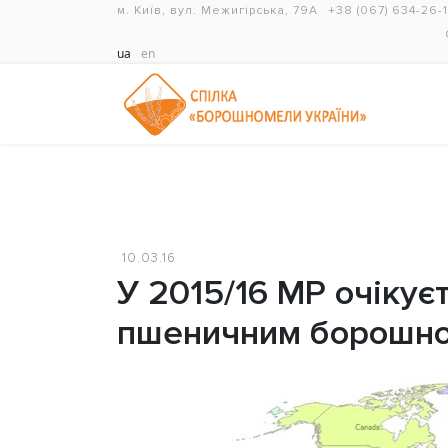
м. Київ, вул. Межигірська, 79А
+38 (067) 634-26-
ua
en
10.03.16
У 2015/16 МР очікує
пшеничним борошно