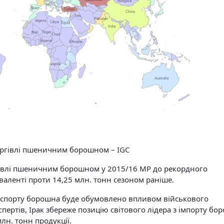
торгівлі пшеничним борошном – IGC
гівлі пшеничним борошном у 2015/16 МР до рекордного
валенті проти 14,25 млн. тонн сезоном раніше.
експорту борошна буде обумовлено впливом військового
спертів, Ірак збереже позицію світового лідера з імпорту бо
млн. тонн продукції.