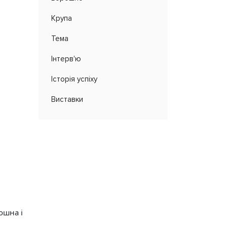
Крупа
Тема
Інтерв'ю
Історія успіху
Виставки
рошна і