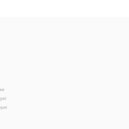
ики
реї
ереї