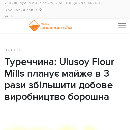
м. Київ, вул. Межигірська, 79А
+38 (067) 634-26-16
Обліковий запис
ua
en
02.06.16
Туреччина: Ulusoy Flour
Mills планує майже в 3
рази збільшити добове
виробництво борошна