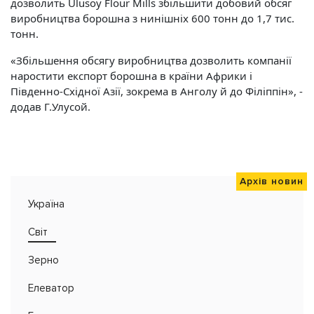
дозволить Ulusoy Flour Mills збільшити добовий обсяг
виробництва борошна з нинішніх 600 тонн до 1,7 тис.
тонн.
«Збільшення обсягу виробництва дозволить компанії
наростити експорт борошна в країни Африки і
Південно-Східної Азії, зокрема в Анголу й до Філіппін», -
додав Г.Улусой.
Архів новин
Україна
Світ
Зерно
Елеватор