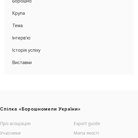
Борошно
Крупа
Тема
Інтерв'ю
Історія успіху
Виставки
Cпілка «Борошномели України»
Про асоціацію
Export guide
Учасники
Мапа якості