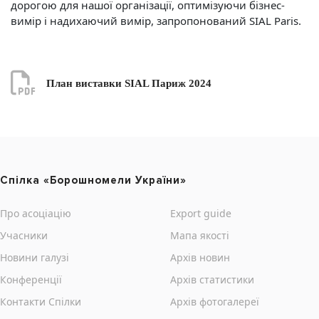
дорогою для нашої організації, оптимізуючи бізнес-
вимір і надихаючий вимір, запропонований SIAL Paris.
План виставки SIAL Париж 2024
Cпілка «Борошномели України»
Про асоціацію
Export guide
Учасники
Мапа якості
Новини галузі
Архів новин
Конференції
Архів статистики
Контакти Cпілки
Архів фотогалереї