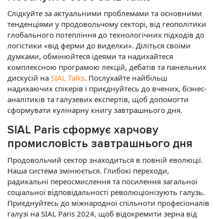
Слідкуйте за актуальними проблемами та основними
тенденціями у продовольчому секторі, від геополітики
глобального потепління до технологічних підходів до
логістики «від ферми до виделки». Діліться своїми
думками, обмінюйтеся ідеями та надихайтеся
комплексною програмою лекцій, дебатів та панельних
дискусій на
SIAL Talks
. Послухайте найбільш
надихаючих спікерів і приєднуйтесь до вчених, бізнес-
аналітиків та галузевих експертів, щоб допомогти
сформувати кулінарну книгу завтрашнього дня.
SIAL Paris сформує харчову
промисловість завтрашнього дня
Продовольчий сектор знаходиться в повній еволюції.
Наша система змінюється. Глибокі переходи,
радикальні переосмислення та посилення загальної
соціальної відповідальності революціонізують галузь.
Приєднуйтесь до міжнародної спільноти професіоналів
галузі на SIAL Paris 2024, щоб відокремити зерна від