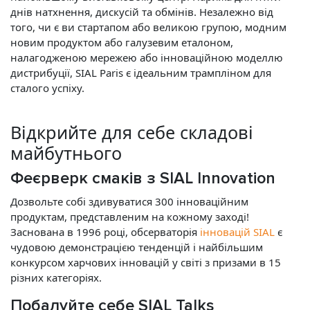
днів натхнення, дискусій та обмінів. Незалежно від
того, чи є ви стартапом або великою групою, модним
новим продуктом або галузевим еталоном,
налагодженою мережею або інноваційною моделлю
дистрибуції, SIAL Paris є ідеальним трампліном для
сталого успіху.
Відкрийте для себе складові
майбутнього
Феєрверк смаків з SIAL Innovation
Дозвольте собі здивуватися 300 інноваційним
продуктам, представленим на кожному заході!
Заснована в 1996 році, обсерваторія
інновацій SIAL
є
чудовою демонстрацією тенденцій і найбільшим
конкурсом харчових інновацій у світі з призами в 15
різних категоріях.
Побалуйте себе SIAL Talks