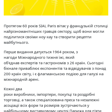
Протягом 60 років SIAL Paris вітає у французькій столиці
найрізноманітніших гравців сектору, щоб вони могли
поділитися своїми ноу-хау та створити рецепти
майбутнього.
Перше видання датується 1964 роком, з
нагоди Міжнародного тижня їжі, який
об'єднав експертів та гастрономів з 26 країн. Сьогодні
бієнале приваблює експонентів та відвідувачів з понад
200 країн світу, і є флагманською подією для галузі на
міжнародній арені.
Кожні два
роки виробники, імпортери, покупці та роздрібні
торговці, а також спеціалізована преса та незалежні
асоціації всіх форм та розмірів зустрічаються у
найбільшому виставковому центрі Парижа для п'яти