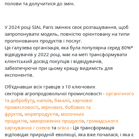
полови та долучитися до змін.
У 2024 році SIAL Paris змінює своє розташування, щоб
запропонувати модель, повністю орієнтовану на типи
пропонованих продуктів і послуг.
Ця галузева організація, яка була популярна серед 80%*
відвідувачів у 2022 році, має на меті трансформувати
клієнтський досвід покупців і відвідувачів,
забезпечуючи при цьому кращу видимість для
експонентів.
Об'єднавши всіх гравців з 10 ключових
секторів агропродовольчої промисловості -
органічного
та добробуту
,
напоїв
,
бакалії
,
харчової
промисловості
,
зернових, бобових та
фруктів
,
морепродуктів
,
молочних
продуктів
,
заморожених продуктів
,
громадського
харчування / снеків
та
м'яса
- Ця трансформація
відповідає природній еволюції, яка вже почалася, і яка є