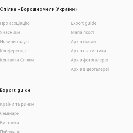
Cпілка «Борошномели України»
Про асоціацію
Export guide
Учасники
Мапа якості
Новини галузі
Архів новин
Конференції
Архів статистики
Контакти Cпілки
Архів фотогалереї
Архів відеогалереї
Export guide
Країни та ринки
Семінари
Виставки
Публікації