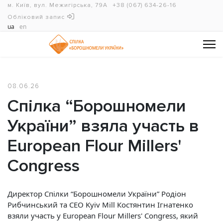
м. Київ, вул. Межигірська, 79А
+38 (067) 634-26-16
Обліковий запис
ua
en
08.06.26
Спілка “Борошномели
України” взяла участь в
European Flour Millers'
Congress
Директор Спілки “Борошномели України” Родіон
Рибчинський та CEO Kyiv Mill Костянтин Ігнатенко
взяли участь у European Flour Millers' Congress, який