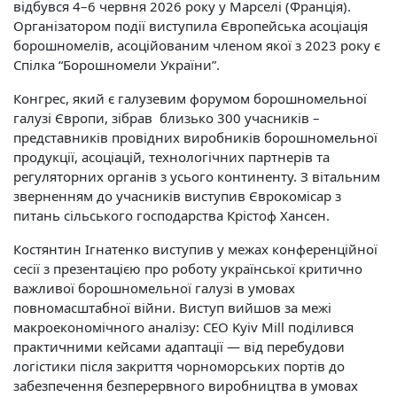
відбувся 4–6 червня 2026 року у Марселі (Франція).
Організатором події виступила Європейська асоціація
борошномелів, асоційованим членом якої з 2023 року є
Спілка “Борошномели України”.
Конгрес, який є галузевим форумом борошномельної
галузі Європи, зібрав близько 300 учасників –
представників провідних виробників борошномельної
продукції, асоціацій, технологічних партнерів та
регуляторних органів з усього континенту. З вітальним
зверненням до учасників виступив Єврокомісар з
питань сільського господарства Крістоф Хансен.
Костянтин Ігнатенко виступив у межах конференційної
сесії з презентацією про роботу української критично
важливої борошномельної галузі в умовах
повномасштабної війни. Виступ вийшов за межі
макроекономічного аналізу: CEO Kyiv Mill поділився
практичними кейсами адаптації — від перебудови
логістики після закриття чорноморських портів до
забезпечення безперервного виробництва в умовах