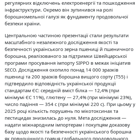
регулярних відключень електроенергії та пошкодження
інфраструктури. Окремо він зупинився на ролі
борошномельної галузі як фундаменту продовольчої
безпеки країни.
Центральною частиною презентації стали результати
масштабного незалежного дослідження якості та
безпечності українського зерна пшениці й пшеничного
борошна, реалізованого за підтримки Швейцарської
програми просування імпорту SIPPO в межах ініціатив
SECO. Дослідження охопило понад 14 000 зразків
пшениці та 200 зразків борошна вищого сорту (T55) і
підтвердило відповідність української продукції
стандартам ЄС: середній вміст білка — 12,4% (при
мінімумі ЄС 11%), глютену — 27,4% (при мінімумі 23%),
число падіння — 354 с (при мінімумі 220 с). При цьому у
2025 році кількість порушень по мікотоксинах та
пестицидах знизилась до нуля. Мета дослідження —
надати міжнародним імпортерам і покупцям доказову
базу щодо якості та безпечності українського борошна
як повноцінного гравця глобального продовольчого