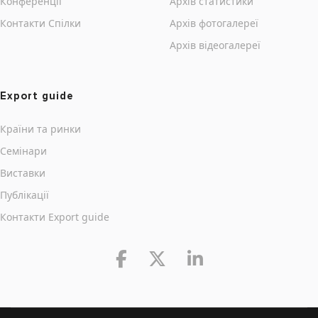
Конференції
Архів статистики
Контакти Cпілки
Архів фотогалереї
Архів відеогалереї
Export guide
Країни та ринки
Семінари
Виставки
Публікації
Контакти Export guide