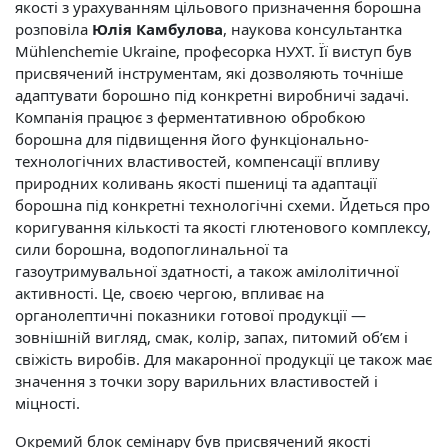
якості з урахуванням цільового призначення борошна
розповіла
Юлія Камбулова
, наукова консультантка
Mühlenchemie Ukraine, професорка НУХТ. Її виступ був
присвячений інструментам, які дозволяють точніше
адаптувати борошно під конкретні виробничі задачі.
Компанія працює з ферментативною обробкою
борошна для підвищення його функціонально-
технологічних властивостей, компенсації впливу
природних коливань якості пшениці та адаптації
борошна під конкретні технологічні схеми. Йдеться про
коригування кількості та якості глютенового комплексу,
сили борошна, водопоглинальної та
газоутримувальної здатності, а також амілолітичної
активності. Це, своєю чергою, впливає на
органолептичні показники готової продукції —
зовнішній вигляд, смак, колір, запах, питомий об’єм і
свіжість виробів. Для макаронної продукції це також має
значення з точки зору варильних властивостей і
міцності.
Окремий блок семінару був присвячений якості