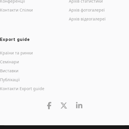
Конференції
Архів статистики
Контакти Cпілки
Архів фотогалереї
Архів відеогалереї
Export guide
Країни та ринки
Семінари
Виставки
Публікації
Контакти Export guide