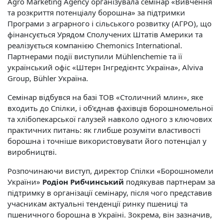
Agro Marketing Agency організувала семінар «Вивчення
та розкриття потенціалу борошна» за підтримки
Програми з аграрного і сільського розвитку (АГРО), що
фінансується Урядом Сполучених Штатів Америки та
реалізується компанією Chemonics International.
Партнерами події виступили Mühlenchemie та її
український офіс «Штерн Інгредієнтс Україна», Alviva
Group, Bühler Україна.
Семінар відбувся на базі ТОВ «Столичний млин», яке
входить до Спілки, і об’єднав фахівців борошномельної
та хлібопекарської галузей навколо одного з ключових
практичних питань: як глибше розуміти властивості
борошна і точніше використовувати його потенціал у
виробництві.
Розпочинаючи виступ, директор Спілки «Борошномели
України»
Родіон Рибчинський
подякував партнерам за
підтримку в організації семінару, після чого представив
учасникам актуальні тенденції ринку пшениці та
пшеничного борошна в Україні. Зокрема, він зазначив,