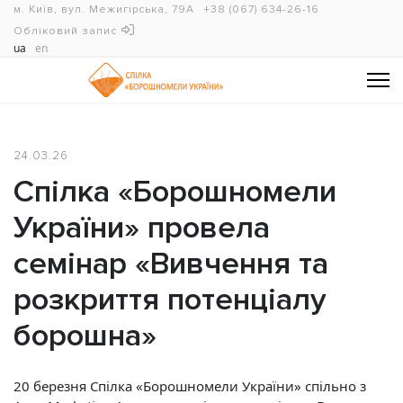
м. Київ, вул. Межигірська, 79А
+38 (067) 634-26-16
Обліковий запис
ua
en
24.03.26
Спілка «Борошномели
України» провела
семінар «Вивчення та
розкриття потенціалу
борошна»
20 березня Спілка «Борошномели України» спільно з