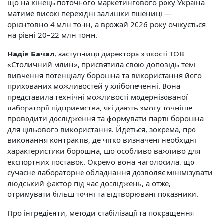
що на кінець поточного маркетингового року Україна
матиме високі перехідні залишки пшениці —
орієнтовно 4 млн тонн, а врожай 2026 року очікується
на рівні 20–22 млн тонн.
Надія Бачал
, заступниця директора з якості ТОВ
«Столичний млин», присвятила свою доповідь темі
вивчення потенціалу борошна та використання його
прихованих можливостей у хлібопеченні. Вона
представила технічні можливості модернізованої
лабораторії підприємства, які дають змогу точніше
проводити дослідження та формувати партії борошна
для цільового використання. Йдеться, зокрема, про
виконання контрактів, де чітко визначені необхідні
характеристики борошна, що особливо важливо для
експортних поставок. Окремо вона наголосила, що
сучасне лабораторне обладнання дозволяє мінімізувати
людський фактор під час досліджень, а отже,
отримувати більш точні та відтворювані показники.
Про інгредієнти, методи стабілізації та покращення