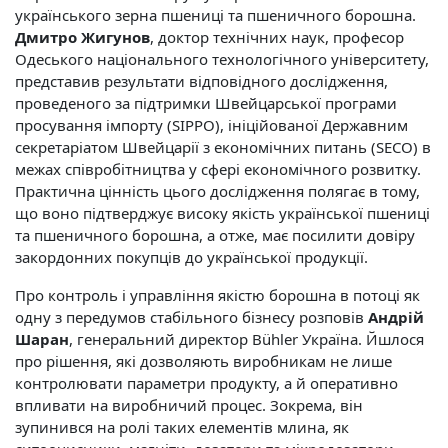
українського зерна пшениці та пшеничного борошна.
Дмитро Жигунов
, доктор технічних наук, професор
Одеського національного технологічного університету,
представив результати відповідного дослідження,
проведеного за підтримки Швейцарської програми
просування імпорту (SIPPO), ініційованої Державним
секретаріатом Швейцарії з економічних питань (SECO) в
межах співробітництва у сфері економічного розвитку.
Практична цінність цього дослідження полягає в тому,
що воно підтверджує високу якість української пшениці
та пшеничного борошна, а отже, має посилити довіру
закордонних покупців до української продукції.
Про контроль і управління якістю борошна в потоці як
одну з передумов стабільного бізнесу розповів
Андрій
Шаран
, генеральний директор Bühler Україна. Йшлося
про рішення, які дозволяють виробникам не лише
контролювати параметри продукту, а й оперативно
впливати на виробничий процес. Зокрема, він
зупинився на ролі таких елементів млина, як