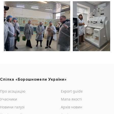
Cпілка «Борошномели України»
Про асоціацію
Export guide
Учасники
Мапа якості
Новини галузі
Архів новин