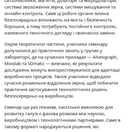
ситоочисники, магніти, дозатори та мікродозатори,
система зволоження зерна, системи змішування та
онлайн-контроль. Саме ці робочі органи млина
безпосередньо впливають на якість і безпечність
борошна, а тому потребують постійного контролю,
належного технічного догляду і своєчасної заміни.
Окрім теоретичної частини, учасники семінару
долучилися до практичних занять у групах у
лабораторії, де на сучасних приладах — Alveograph,
Mixolab та SDmatic — вивчали, як результати
досліджень можуть використовуватися для адаптації
виробничих процесів. Також учасники відвідали
сучасне розмельне відділення зерна, щоб побачити
практичне застосування технологічних рішень
безпосередньо на виробництві.
Семінар ще раз показав, наскільки важливою для
розвитку галузі є фахова розмова між наукою,
виробництвом і технологічними партнерами. Саме в
такому форматі народжуються рішення, які