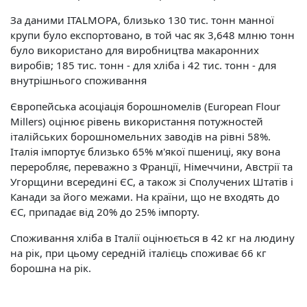
За даними ITALMOPA, близько 130 тис. тонн манної
крупи було експортовано, в той час як 3,648 млню тонн
було використано для виробництва макаронних
виробів; 185 тис. тонн - для хліба і 42 тис. тонн - для
внутрішнього споживання
Європейська асоціація борошномелів (European Flour
Millers) оцінює рівень використання потужностей
італійських борошномельних заводів на рівні 58%.
Італія імпортує близько 65% м'якої пшениці, яку вона
переробляє, переважно з Франції, Німеччини, Австрії та
Угорщини всередині ЄС, а також зі Сполучених Штатів і
Канади за його межами. На країни, що не входять до
ЄС, припадає від 20% до 25% імпорту.
Споживання хліба в Італії оцінюється в 42 кг на людину
на рік, при цьому середній італієць споживає 66 кг
борошна на рік.