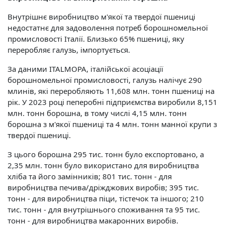
Внутрішнє виробництво м'якої та твердої пшениці
недостатнє для задоволення потреб борошномельної
промисловості Італії. Близько 65% пшениці, яку
переробляє галузь, імпортується.
За даними ITALMOPA, італійської асоціації
борошномельної промисловості, галузь налічує 290
млинів, які переробляють 11,608 млн. тонн пшениці на
рік. У 2023 році пеперобні підприємства виробили 8,151
млн. тонн борошна, в тому числі 4,15 млн. тонн
борошна з м'якої пшениці та 4 млн. тонн манної крупи з
твердої пшениці.
З цього борошна 295 тис. тонн було експортовано, а
2,35 млн. тонн було використано для виробництва
хліба та його замінників; 801 тис. тонн - для
виробництва печива/дріжджових виробів; 395 тис.
тонн - для виробництва піци, тістечок та іншого; 210
тис. тонн - для внутрішнього споживання та 95 тис.
тонн - для виробництва макаронних виробів.