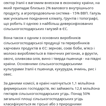
сектор Італії є вагомим внеском в економіку країни, на
який припадає близько 2% валового внутрішнього
продукту, а агропродовольча система - 15% ВВП. Галузь
має унікальне поєднання клімату, ґрунтів і топографії,
що робить її однією з найбільш диверсифікованих
сільськогосподарських галузей в ЄС.
Вона також є одним з основних виробників
сільськогосподарської продукції та переробників
харчових продуктів в ЄС: зернові, соєві боби, м'ясо і
молоко виробляються в північних регіонах, а фрукти,
овочі, оливкова олія, вино і тверда пшениця - на півдні
країни. Основними сільськогосподарськими
культурами Італії є пшениця, кукурудза, ячмінь, рис і
овес.
За даними комісії, в країні налічується 1,1 мільйона
фермерських господарств, які займають 12,6 мільйона
гектарів сільськогосподарських угідь. Понад 50%
загальної площі сільськогосподарських угідь
класифікуються як гірські або з природними