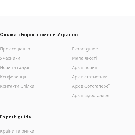
Cпілка «Борошномели України»
Про асоціацію
Export guide
Учасники
Мапа якості
Новини галузі
Архів новин
Конференції
Архів статистики
Контакти Cпілки
Архів фотогалереї
Архів відеогалереї
Export guide
Країни та ринки