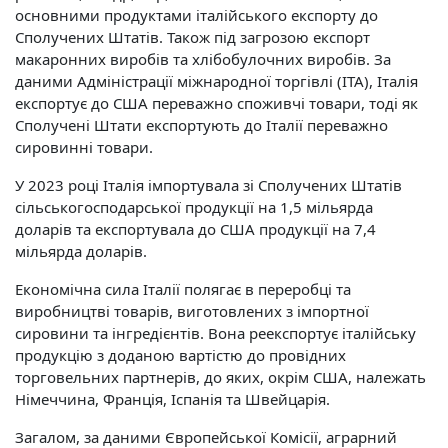
основними продуктами італійського експорту до
Сполучених Штатів. Також під загрозою експорт
макаронних виробів та хлібобулочних виробів. За
даними Адміністрації міжнародної торгівлі (ITA), Італія
експортує до США переважно споживчі товари, тоді як
Сполучені Штати експортують до Італії переважно
сировинні товари.
У 2023 році Італія імпортувала зі Сполучених Штатів
сільськогосподарської продукції на 1,5 мільярда
доларів та експортувала до США продукції на 7,4
мільярда доларів.
Економічна сила Італії полягає в переробці та
виробництві товарів, виготовлених з імпортної
сировини та інгредієнтів. Вона реекспортує італійську
продукцію з доданою вартістю до провідних
торговельних партнерів, до яких, окрім США, належать
Німеччина, Франція, Іспанія та Швейцарія.
Загалом, за даними Європейської Комісії, аграрний