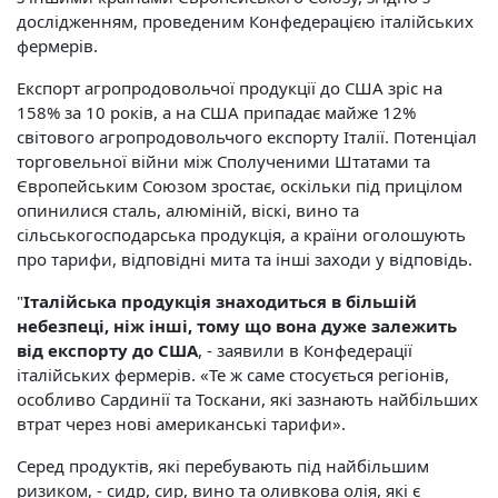
дослідженням, проведеним Конфедерацією італійських
фермерів.
Експорт агропродовольчої продукції до США зріс на
158% за 10 років, а на США припадає майже 12%
світового агропродовольчого експорту Італії. Потенціал
торговельної війни між Сполученими Штатами та
Європейським Союзом зростає, оскільки під прицілом
опинилися сталь, алюміній, віскі, вино та
сільськогосподарська продукція, а країни оголошують
про тарифи, відповідні мита та інші заходи у відповідь.
"
Італійська продукція знаходиться в більшій
небезпеці, ніж інші, тому що вона дуже залежить
від експорту до США
, - заявили в Конфедерації
італійських фермерів. «Те ж саме стосується регіонів,
особливо Сардинії та Тоскани, які зазнають найбільших
втрат через нові американські тарифи».
Серед продуктів, які перебувають під найбільшим
ризиком, - сидр, сир, вино та оливкова олія, які є