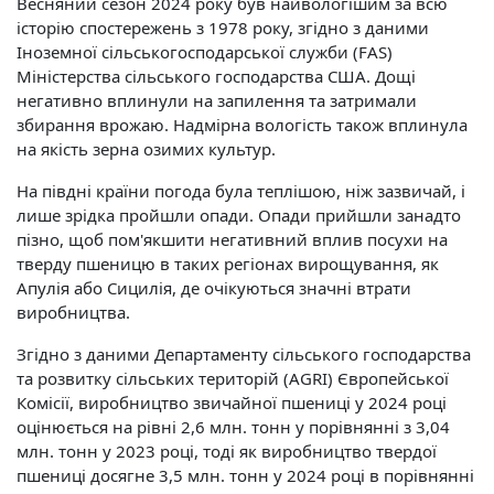
Весняний сезон 2024 року був найвологішим за всю
історію спостережень з 1978 року, згідно з даними
Іноземної сільськогосподарської служби (FAS)
Міністерства сільського господарства США. Дощі
негативно вплинули на запилення та затримали
збирання врожаю. Надмірна вологість також вплинула
на якість зерна озимих культур.
На півдні країни погода була теплішою, ніж зазвичай, і
лише зрідка пройшли опади. Опади прийшли занадто
пізно, щоб пом'якшити негативний вплив посухи на
тверду пшеницю в таких регіонах вирощування, як
Апулія або Сицилія, де очікуються значні втрати
виробництва.
Згідно з даними Департаменту сільського господарства
та розвитку сільських територій (AGRI) Європейської
Комісії, виробництво звичайної пшениці у 2024 році
оцінюється на рівні 2,6 млн. тонн у порівнянні з 3,04
млн. тонн у 2023 році, тоді як виробництво твердої
пшениці досягне 3,5 млн. тонн у 2024 році в порівнянні