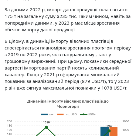
За даними 2022 р, імпорт даної продукції склав всього
175 т на загальну суму $235 тис. Таким чином, навіть за
попередніми даними, у 2023 р має місце зростання
обсягів імпорту даної продукції.
В цілому, в динаміці імпорту вівсяних пластівців
спостерігається планомірне зростання протягом періоду
з 2019 по 2022 роки, як в натуральному , так і у
грошовому вираженні. При цьому, показники середньої
вартості імпортованих партій носять коливальний
характер. Якщо у 2021 р сформувався мінімальний
показник за аналізований період (879 USD/т), то у 2023
р він вже сягнув максимальної позначки у 1078 USD/т.