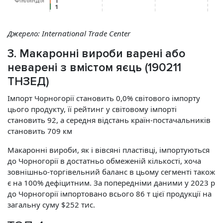
Джерело:
International Trade Center
3. Макароннi вироби варенi або
неваренi з вмістом яєць (190211
ТНЗЕД)
Імпорт Чорногорії становить 0,0% світового імпорту
цього продукту, її рейтинг у світовому імпорті
становить 92, а середня відстань країн-постачальників
становить 709 км
Макаронні вироби, як і вівсяні пластівці, імпортуються
до Чорногорії в достатньо обмеженій кількості, хоча
зовнішньо-торгівельний баланс в цьому сегменті також
є на 100% дефіцитним. За попередніми даними у 2023 р
до Чорногорії імпортовано всього 86 т цієї продукції на
загальну суму $252 тис.