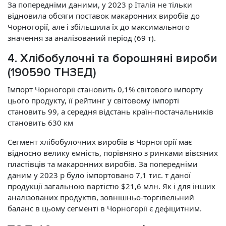
За попередніми даними, у 2023 р Італія не тільки
відновила обсяги поставок макаронних виробів до
Чорногорії, але і збільшила їх до максимального
значення за аналізований період (69 т).
4. Хлібобулочні та борошняні вироби
(190590 ТНЗЕД)
Імпорт Чорногорії становить 0,1% світового імпорту
цього продукту, її рейтинг у світовому імпорті
становить 99, а середня відстань країн-постачальників
становить 630 км
Сегмент хлібобулочних виробів в Чорногорії має
відносно велику ємність, порівняно з ринками вівсяних
пластівців та макаронних виробів. За попередніми
даним у 2023 р було імпортовано 7,1 тис. т даної
продукції загальною вартістю $21,6 млн. Як і для інших
аналізованих продуктів, зовнішньо-торгівельний
баланс в цьому сегменті в Чорногорії є дефіцитним.