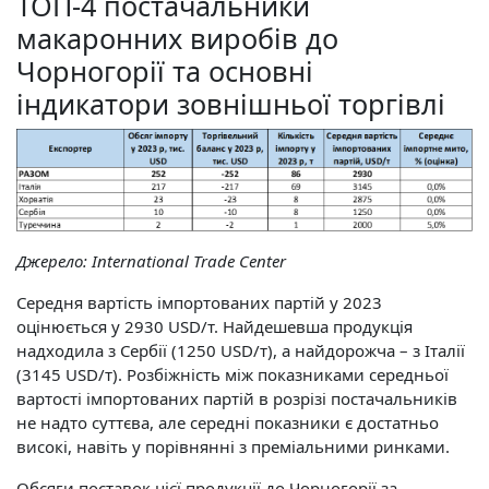
ТОП-4 постачальники
макаронних виробів до
Чорногорії та основні
індикатори зовнішньої торгівлі
Джерело:
International Trade Center
Середня вартість імпортованих партій у 2023
оцінюється у 2930 USD/т. Найдешевша продукція
надходила з Сербії (1250 USD/т), а найдорожча – з Італії
(3145 USD/т). Розбіжність між показниками середньої
вартості імпортованих партій в розрізі постачальників
не надто суттєва, але середні показники є достатньо
високі, навіть у порівнянні з преміальними ринками.
Обсяги поставок цієї продукції до Чорногорії за