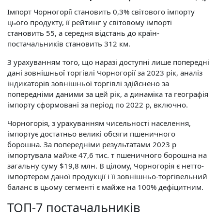
Імпорт Чорногорії становить 0,3% світового імпорту
цього продукту, її рейтинг у світовому імпорті
становить 55, а середня відстань до країн-
постачальників становить 312 км.
З урахуванням того, що наразі доступні лише попередні
дані зовнішньої торгівлі Чорногорії за 2023 рік, аналіз
індикаторів зовнішньої торгівлі здійснено за
попередніми даними за цей рік, а динаміка та географія
імпорту сформовані за період по 2022 р, включно.
Чорногорія, з урахуванням чисельності населення,
імпортує достатньо великі обсяги пшеничного
борошна. За попередніми результатами 2023 р
імпортувала майже 47,6 тис. т пшеничного борошна на
загальну суму $19,8 млн. В цілому, Чорногорія є нетто-
імпортером даної продукції і її зовнішньо-торгівельний
баланс в цьому сегменті є майже на 100% дефіцитним.
ТОП-7 постачальників