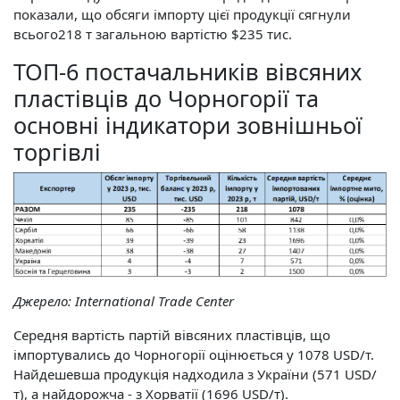
показали, що обсяги імпорту цієї продукції сягнули
всього218 т загальною вартістю $235 тис.
ТОП-6 постачальників вівсяних
пластівців до Чорногорії та
основні індикатори зовнішньої
торгівлі
Джерело:
International Trade Center
Середня вартість партій вівсяних пластівців, що
імпортувались до Чорногорії оцінюється у 1078 USD/т.
Найдешевша продукція надходила з України (571 USD/
т), а найдорожча - з Хорватії (1696 USD/т).