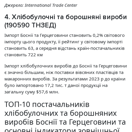
Джерело:
International
Trade
Center
4. Хлібобулочні та борошняні вироби
(190590 ТНЗЕД)
Імпорт Боснії та Герцеговини становить 0,2% світового
імпорту цього продукту, її рейтинг у світовому імпорті
становить 63, а середня відстань країн-постачальників
становить 722 км
Імпорт хлібобулочних виробів до Боснії та Герцеговини
є значно більшим, ніж поставки вівсяних пластівців та
макаронних виробів. За результатами 2023 р до країни
було імпортовано 17,2 тис. т даної продукції на
загальну суму $57,6 млн.
ТОП-10 постачальників
хлібобулочних та борошняних
виробів Боснії та Герцеговини та
основні індикатори зовнішньої