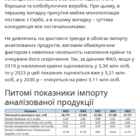
борошна та хлібобулочних виробів. При цьому, в
першому випадку присутня майже монополізація
поставок з Сербії, а в іншому випадку – суттєва
конкуренція між постачальниками.
Не дивлячись на зростаючі тренди в обсягах імпорту
аналізованих продуктів, вагомим обмежуючим
фактором є невелика чисельність населення країни та
очікуване його скорочення. Так, за даними ФАО, якщо у
2019 р населення країни оцінювалось у 3,36 млн осіб,
то у 2023 р цей показник оцінюється вже у 3,21 млн
осіб, а у 2030 р – очікується на рівні 3,11 млн осіб.
Питомі показники імпорту
аналізованої продукції