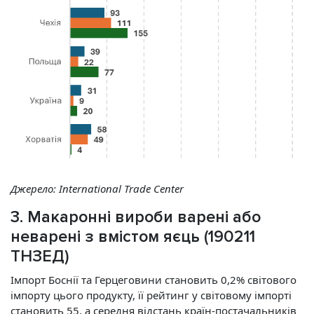
Джерело:
International Trade Center
3. Макароннi вироби варенi або
неваренi з вмістом яєць (190211
ТНЗЕД)
Імпорт Боснії та Герцеговини становить 0,2% світового
імпорту цього продукту, її рейтинг у світовому імпорті
становить 55, а середня відстань країн-постачальників