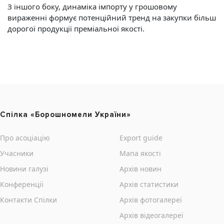
З іншого боку, динаміка імпорту у грошовому
вираженні формує потенційний тренд на закупки більш
дорогої продукції преміальної якості.
Cпілка «Борошномели України»
Про асоціацію
Export guide
Учасники
Мапа якості
Новини галузі
Архів новин
Конференції
Архів статистики
Контакти Cпілки
Архів фотогалереї
Архів відеогалереї