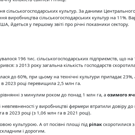
ня сільськогосподарських культур. За даними Центральног
іння виробництва сільськогосподарських культур на 11%. Вар
США, йдеться у першому звіті про річні показники сектору.
чувалося 196 тис. сільськогосподарських підприємств, що на
орився: з 2013 року загальна кількість господарств скоротила
лася до 60%, при цьому на технічні культури припадає 23%, 
і в 2023 році перевищила 2,5 млн га.
орівнянні з минулим роком до понад 1 млн га, а
озимого я
 і невпевненості у виробництві фермери втратили довіру до
 в 2023 році (з 1,06 млн га в 2021 році).
ою культурою. А от посівні площі під
ріпак
скоротилися з 
складним і дорогим.