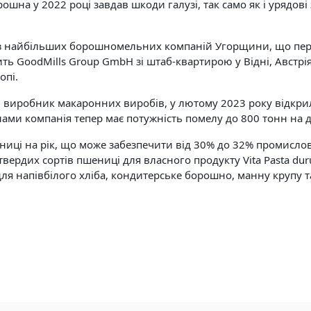
шна у 2022 році завдав шкоди галузі, так само як і урядов
з найбільших борошномельних компаній Угорщини, що переро
ть GoodMills Group GmbH зі штаб-квартирою у Відні, Авст
опі.
й виробник макаронних виробів, у лютому 2023 року відкри
ами компанія тепер має потужність помелу до 800 тонн на д
иці на рік, що може забезпечити від 30% до 32% промислово
вердих сортів пшениці для власного продукту Vita Pasta d
ля напівбілого хліба, кондитерське борошно, манну крупу 