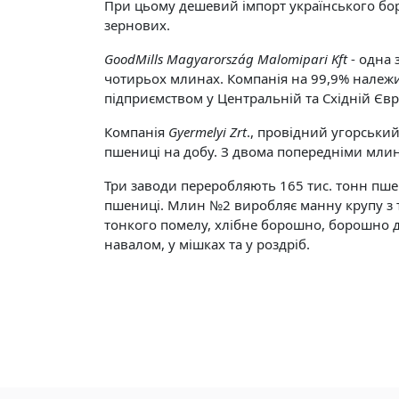
При цьому дешевий імпорт українського боро
зернових.
GoodMills Magyarország Malomipari Kft
- одна 
чотирьох млинах. Компанія на 99,9% належи
підприємством у Центральній та Східній Євр
Компанія
Gyermelyi Zrt
., провідний угорськи
пшениці на добу. З двома попередніми млин
Три заводи переробляють 165 тис. тонн пшен
пшениці. Млин №2 виробляє манну крупу з т
тонкого помелу, хлібне борошно, борошно д
навалом, у мішках та у роздріб.