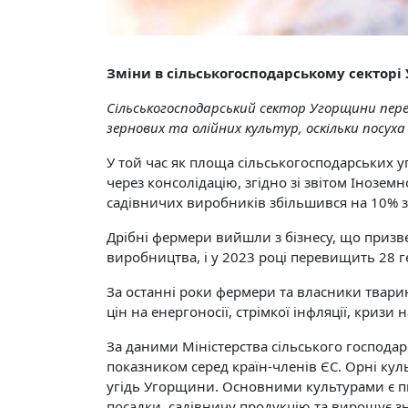
Зміни в сільськогосподарському секторі
Сільськогосподарський сектор Угорщини пер
зернових та олійних культур, оскільки посуха
У той час як площа сільськогосподарських у
через консолідацію, згідно зі звітом Інозем
садівничих виробників збільшився на 10% з 
Дрібні фермери вийшли з бізнесу, що призве
виробництва, і у 2023 році перевищить 28 ге
За останні роки фермери та власники твари
цін на енергоносії, стрімкої інфляції, кризи
За даними Міністерства сільського господа
показником серед країн-членів ЄС. Орні куль
угідь Угорщини. Основними культурами є пше
посадки, садівничу продукцію та вирощує зна