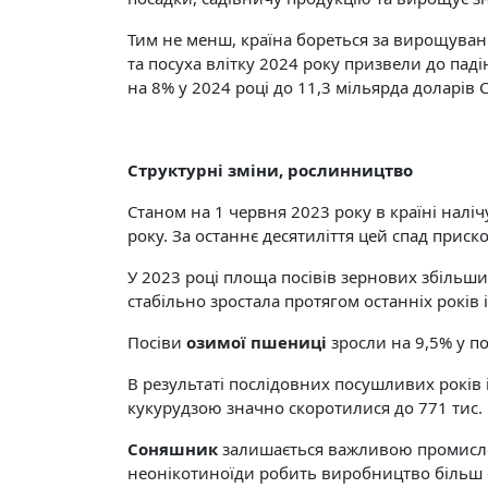
Тим не менш, країна бореться за вирощуван
та посуха влітку 2024 року призвели до пад
на 8% у 2024 році до 11,3 мільярда доларів 
Структурні зміни, рослинництво
Станом на 1 червня 2023 року в країні налі
року. За останнє десятиліття цей спад приск
У 2023 році площа посівів зернових збільши
стабільно зростала протягом останніх років 
Посіви
озимої пшениці
зросли на 9,5% у п
В результаті послідовних посушливих років
кукурудзою значно скоротилися до 771 тис. га
Соняшник
залишається важливою промислов
неонікотиноїди робить виробництво більш 