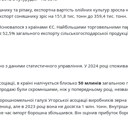
ику та ріпаку, експортна вартість олійних культур зросла н
кспорт соняшнику зріс на 151,8 тис. тонн до 359,4 тис. тонн.
дійснювалося з країнами ЄС. Найбільшими торговельними пар
ає 52,5% загального експорту сільськогосподарської продукці
ідно з даними статистичного управління. У 2024 році спожива
іації, в країні налічується близько
50 млинів
загальною п
і продажі були скромнішими, ніж у попередньому році, незв
орошномельної галузі Угорської асоціації виробників зерн
ениці, але в 2023 році вона не досягла 1 млн. тонн. Внутр
й же час імпорт борошна збільшився. Він оцінив прибуток бо