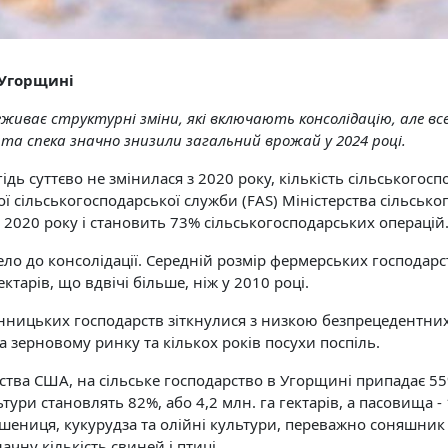
 Угорщині
еживає структурні зміни, які включають консолідацію, але 
 та спека значно знизили загальний врожай у 2024 році.
гідь суттєво не змінилася з 2020 року, кількість сільського
ної сільськогосподарської служби (FAS) Міністерства сільськ
2020 року і становить 73% сільськогосподарських операцій
ло до консолідації. Середній розмір фермерських господарст
ктарів, що вдвічі більше, ніж у 2010 році.
нницьких господарств зіткнулися з низкою безпрецедентни
 на зерновому ринку та кількох років посухи поспіль.
рства США, на сільське господарство в Угорщині припадає 5
тури становлять 82%, або 4,2 млн. га гектарів, а пасовища - 
ниця, кукурудза та олійні культури, переважно соняшник і
чну кількість свиней і птиці.