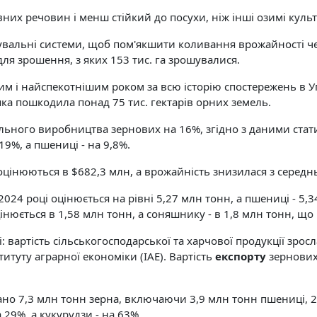
них речовин і менш стійкий до посухи, ніж інші озимі культ
увальні системи, щоб пом'якшити коливання врожайності че
для зрошення, з яких 153 тис. га зрошувалися.
им і найспекотнішим роком за всю історію спостережень в У
яка пошкодила понад 75 тис. гектарів орних земель.
гального виробництва зернових на 16%, згідно з даними ста
9%, а пшениці - на 9,8%.
цінюються в $682,3 млн, а врожайність знизилася з середн
2024 році оцінюється на рівні 5,27 млн тонн, а пшениці - 5,
нюється в 1,58 млн тонн, а соняшнику - в 1,8 млн тонн, що
вартість сільськогосподарської та харчової продукції зросл
ституту аграрної економіки (ІАЕ). Вартість
експорту
зернових 
овано 7,3 млн тонн зерна, включаючи 3,9 млн тонн пшениці, 
29%, а кукурудзи - на 63%.