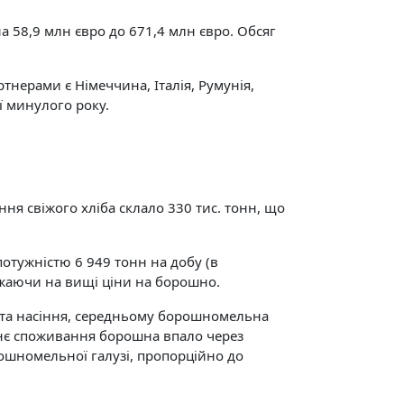
а 58,9 млн євро до 671,4 млн євро. Обсяг
тнерами є Німеччина, Італія, Румунія,
ї минулого року.
ння свіжого хліба склало 330 тис. тонн, що
отужністю 6 949 тонн на добу (в
ажаючи на вищі ціни на борошно.
а та насіння, середньому борошномельна
ішнє споживання борошна впало через
рошномельної галузі, пропорційно до