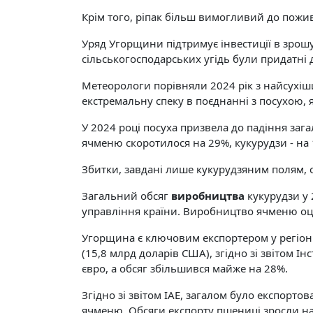
Крім того, ріпак більш вимогливий до пожив
Уряд Угорщини підтримує інвестиції в зрош
сільськогосподарських угідь були придатні 
Метеорологи порівняли 2024 рік з найсухіш
екстремальну спеку в поєднанні з посухою, 
У 2024 році посуха призвела до падіння за
ячменю скоротилося на 29%, кукурудзи - на 1
Збитки, завдані лише кукурудзяним полям, о
Загальний обсяг
виробництва
кукурудзи у 
управління країни. Виробництво ячменю оці
Угорщина є ключовим експортером у регіоні: 
(15,8 млрд доларів США), згідно зі звітом Ін
євро, а обсяг збільшився майже на 28%.
Згідно зі звітом ІАЕ, загалом було експорт
ячменю. Обсяги експорту пшениці зросли на 