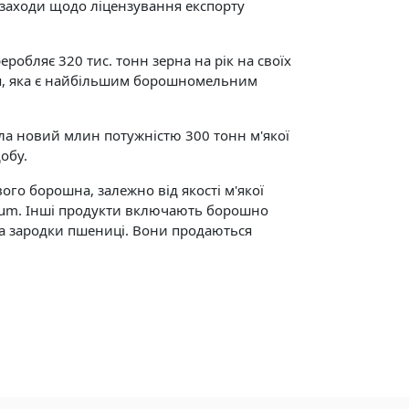
і заходи щодо ліцензування експорту
бляє 320 тис. тонн зерна на рік на своїх
рія, яка є найбільшим борошномельним
ла новий млин потужністю 300 тонн м'якої
обу.
го борошна, залежно від якості м'якої
urum. Інші продукти включають борошно
та зародки пшениці. Вони продаються