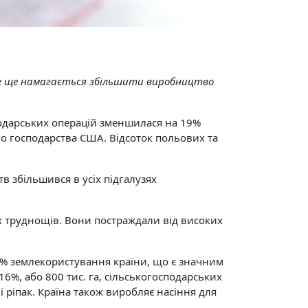
все ще намагається збільшити виробництво
сподарських операцій зменшилася на 19%
ого господарства США. Відсоток польових та
.
в збільшився в усіх підгалузях
х труднощів. Вони постраждали від високих
5% землекористування країни, що є значним
16%, або 800 тис. га, сільськогосподарських
 ріпак. Країна також виробляє насіння для