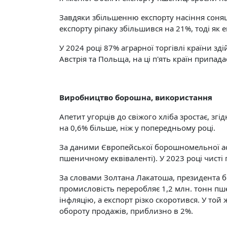
Завдяки збільшенню експорту насіння соняшн
експорту ріпаку збільшився на 21%, тоді як е
У 2024 році 87% аграрної торгівлі країни з
Австрія та Польща, на ці п'ять країн припад
Виробництво борошна, використання
Апетит угорців до свіжого хліба зростає, зг
на 0,6% більше, ніж у попередньому році.
За даними Європейської борошномельної асоц
пшеничному еквіваленті). У 2023 році чист
За словами Золтана Лакатоша, президента б
промисловість переробляє 1,2 млн. тонн пш
інфляцію, а експорт різко скоротився. У то
обороту продажів, приблизно в 2%.