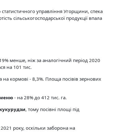
о статистичного управління Угорщини, спека
тість сільськогосподарської продукції впала
 19% менше, ніж за аналогічний період 2020
ся на 101 тис.
а на кормові - 8,3%. Площа посівів зернових
чменю
- на 28% до 412 тис. га.
кукурудзи
, тому посівні площі під
2021 року, оскільки заборона на